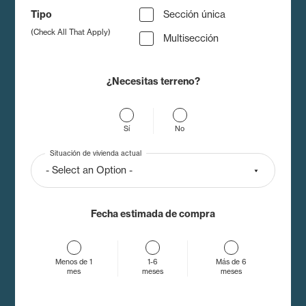
Tipo
Sección única
(Check All That Apply)
Multisección
¿Necesitas terreno?
Sí
No
Situación de vivienda actual
Fecha estimada de compra
Menos de 1
1-6
Más de 6
mes
meses
meses