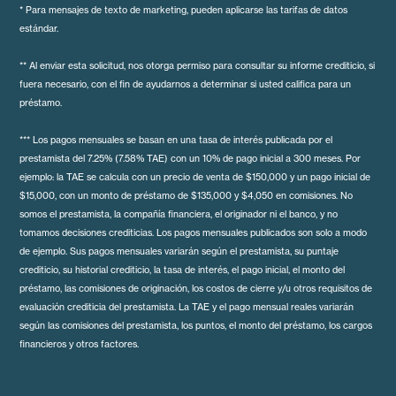
* Para mensajes de texto de marketing, pueden aplicarse las tarifas de datos
estándar.
** Al enviar esta solicitud, nos otorga permiso para consultar su informe crediticio, si
fuera necesario, con el fin de ayudarnos a determinar si usted califica para un
préstamo.
*** Los pagos mensuales se basan en una tasa de interés publicada por el
prestamista del 7.25% (7.58% TAE) con un 10% de pago inicial a 300 meses. Por
ejemplo: la TAE se calcula con un precio de venta de $150,000 y un pago inicial de
$15,000, con un monto de préstamo de $135,000 y $4,050 en comisiones. No
somos el prestamista, la compañía financiera, el originador ni el banco, y no
tomamos decisiones crediticias. Los pagos mensuales publicados son solo a modo
de ejemplo. Sus pagos mensuales variarán según el prestamista, su puntaje
crediticio, su historial crediticio, la tasa de interés, el pago inicial, el monto del
préstamo, las comisiones de originación, los costos de cierre y/u otros requisitos de
evaluación crediticia del prestamista. La TAE y el pago mensual reales variarán
según las comisiones del prestamista, los puntos, el monto del préstamo, los cargos
financieros y otros factores.